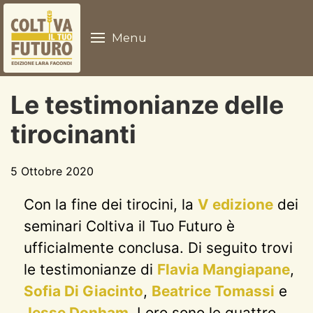
Menu
Le testimonianze delle
tirocinanti
5 Ottobre 2020
Con la fine dei tirocini, la
V edizione
dei
seminari Coltiva il Tuo Futuro è
ufficialmente conclusa. Di seguito trovi
le testimonianze di
Flavia Mangiapane
,
Sofia Di Giacinto
,
Beatrice Tomassi
e
Jesse Donham
. Loro sono le quattro